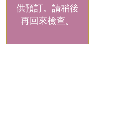
供預訂。請稍後
再回來檢查。
$12 Sessions
SOP 会议见证
马特·博克斯勒